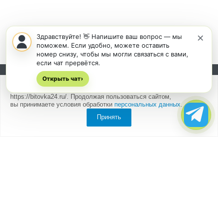
×
Здравствуйте! 👋 Напишите ваш вопрос — мы
поможем. Если удобно, можете оставить
номер снизу, чтобы мы могли связаться с вами,
если чат прервётся.
Открыть чат
Подписывайтесь на новости и акции:
›
Мы
используем cookies
для быстрой и удобной работы сайта
https://bitovka24.ru/. Продолжая пользоваться сайтом,
вы принимаете условия обработки
персональных данных
.
Принять
Компания
О компании
Партнеры
Отзывы