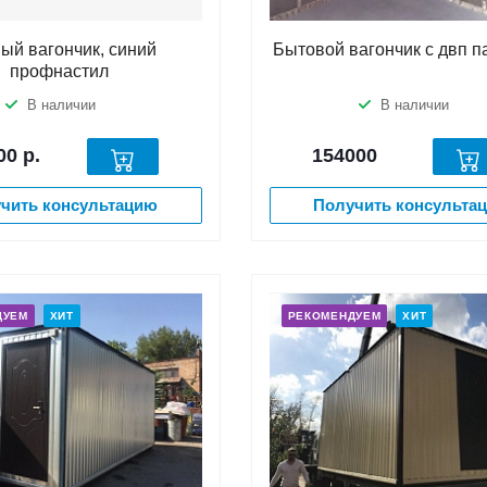
ый вагончик, синий
Бытовой вагончик с двп 
профнастил
В наличии
В наличии
00
р.
154000
чить консультацию
Получить консульта
ДУЕМ
ХИТ
РЕКОМЕНДУЕМ
ХИТ