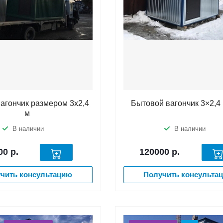
агончик размером 3х2,4
Бытовой вагончик 3×2,4 
м
В наличии
В наличии
00
р.
120000
р.
чить консультацию
Получить консульта