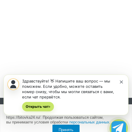
×
Здравствуйте! 👋 Напишите ваш вопрос — мы
поможем. Если удобно, можете оставить
номер снизу, чтобы мы могли связаться с вами,
если чат прервётся.
Открыть чат
Подписывайтесь на новости и акции:
›
Мы
используем cookies
для быстрой и удобной работы сайта
https://bitovka24.ru/. Продолжая пользоваться сайтом,
вы принимаете условия обработки
персональных данных
.
Принять