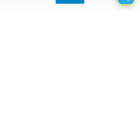
Компания
О компании
Партнеры
Отзывы
Каталог
Бытовки
Блок-контейнеры
Вагончики
Дачные домики
Модульные здания
Посты охраны, КПП
Торговые павильоны, киоски