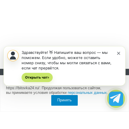
×
Здравствуйте! 👋 Напишите ваш вопрос — мы
поможем. Если удобно, можете оставить
номер снизу, чтобы мы могли связаться с вами,
если чат прервётся.
Открыть чат
Подписывайтесь на новости и акции:
›
Мы
используем cookies
для быстрой и удобной работы сайта
https://bitovka24.ru/. Продолжая пользоваться сайтом,
вы принимаете условия обработки
персональных данных
.
WA
Принять
Компания