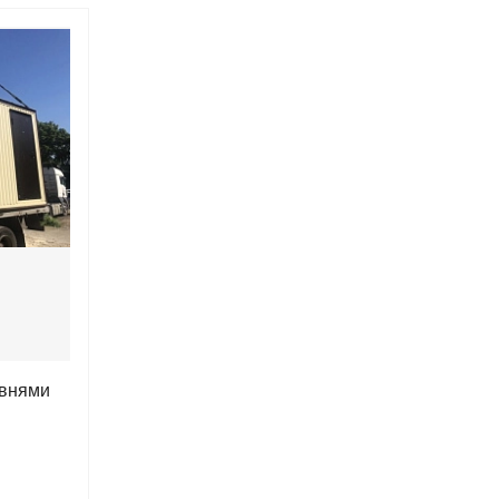
авнями