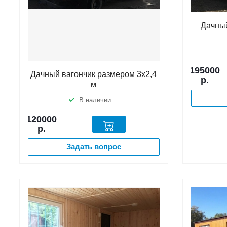
Дачный
195000
Дачный вагончик размером 3х2,4
р.
м
В наличии
120000
р.
Задать вопрос