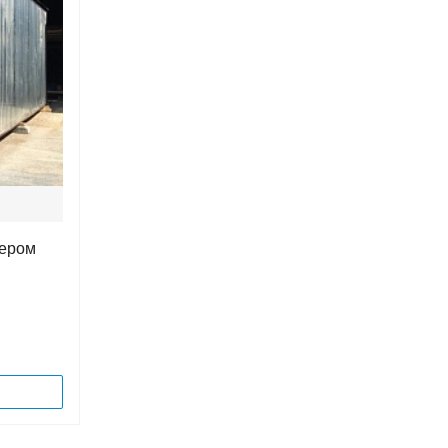
мером