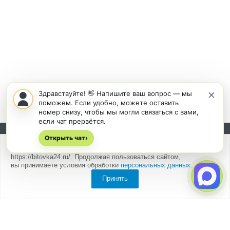
×
Здравствуйте! 👋 Напишите ваш вопрос — мы
поможем. Если удобно, можете оставить
номер снизу, чтобы мы могли связаться с вами,
если чат прервётся.
Открыть чат
Подписывайтесь на новости и акции:
›
Мы
используем cookies
для быстрой и удобной работы сайта
https://bitovka24.ru/. Продолжая пользоваться сайтом,
вы принимаете условия обработки
персональных данных
.
Принять
Компания