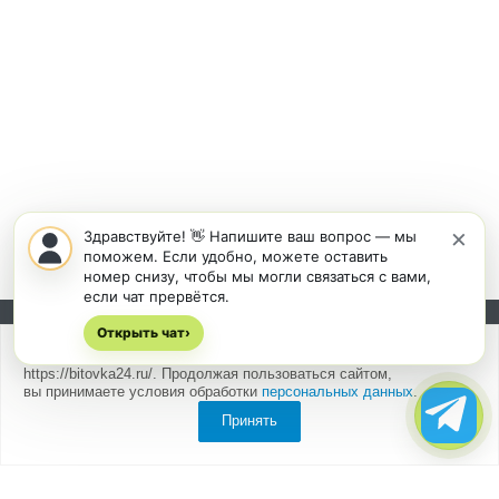
×
Здравствуйте! 👋 Напишите ваш вопрос — мы
поможем. Если удобно, можете оставить
номер снизу, чтобы мы могли связаться с вами,
если чат прервётся.
Открыть чат
Подписывайтесь на новости и акции:
›
Мы
используем cookies
для быстрой и удобной работы сайта
https://bitovka24.ru/. Продолжая пользоваться сайтом,
вы принимаете условия обработки
персональных данных
.
Принять