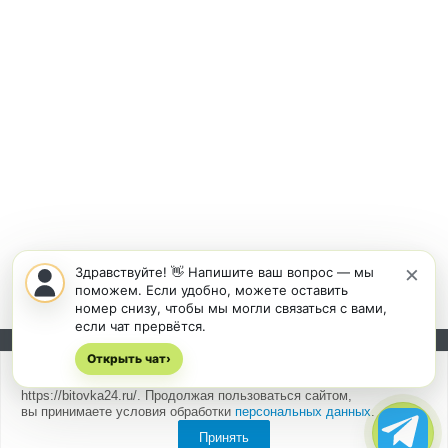
×
Здравствуйте! 👋 Напишите ваш вопрос — мы
поможем. Если удобно, можете оставить
номер снизу, чтобы мы могли связаться с вами,
если чат прервётся.
Открыть чат
Подписывайтесь на новости и акции:
›
Мы
используем cookies
для быстрой и удобной работы сайта
https://bitovka24.ru/. Продолжая пользоваться сайтом,
вы принимаете условия обработки
персональных данных
.
Принять