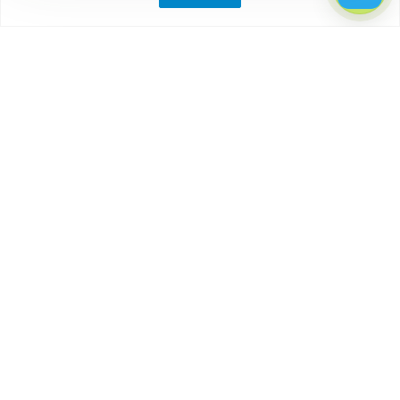
Компания
О компании
Партнеры
Отзывы
Каталог
Бытовки
Блок-контейнеры
Вагончики
Дачные домики
Модульные здания
Посты охраны, КПП
Торговые павильоны, киоски
Наши контакты