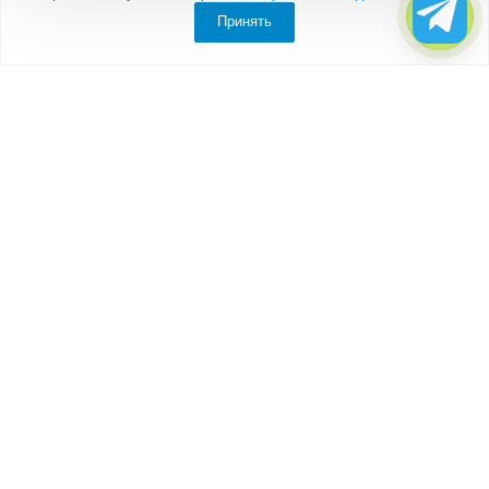
Принять
Компания
О компании
Партнеры
Отзывы
Каталог
Бытовки
Блок-контейнеры
Вагончики
Дачные домики
Модульные здания
Посты охраны, КПП
Торговые павильоны, киоски