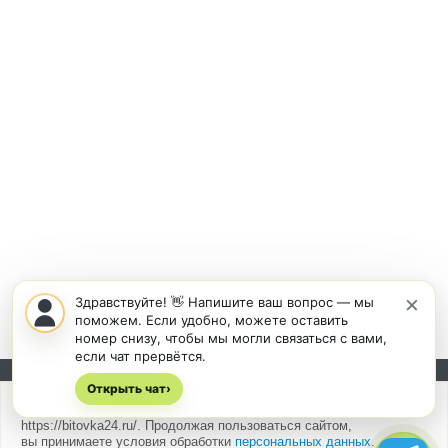
×
Здравствуйте! 👋 Напишите ваш вопрос — мы
поможем. Если удобно, можете оставить
номер снизу, чтобы мы могли связаться с вами,
если чат прервётся.
Открыть чат
Подписывайтесь на новости и акции:
›
Мы
используем cookies
для быстрой и удобной работы сайта
https://bitovka24.ru/. Продолжая пользоваться сайтом,
вы принимаете условия обработки
персональных данных
.