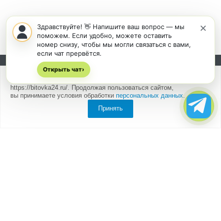
×
Здравствуйте! 👋 Напишите ваш вопрос — мы
поможем. Если удобно, можете оставить
номер снизу, чтобы мы могли связаться с вами,
если чат прервётся.
Открыть чат
Подписывайтесь на новости и акции:
›
Мы
используем cookies
для быстрой и удобной работы сайта
https://bitovka24.ru/. Продолжая пользоваться сайтом,
вы принимаете условия обработки
персональных данных
.
Принять
Компания
О компании
Партнеры
Отзывы
Каталог