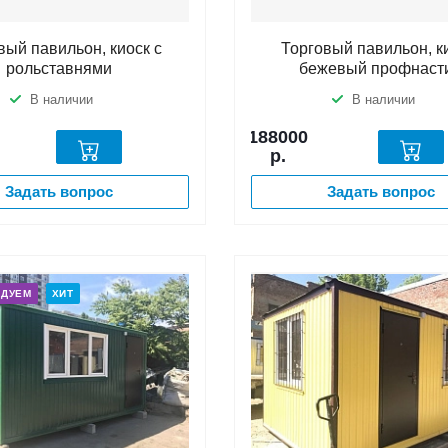
вый павильон, киоск с
Торговый павильон, к
рольставнями
бежевый профнаст
В наличии
В наличии
188000
р.
Задать вопрос
Задать вопрос
НДУЕМ
ХИТ