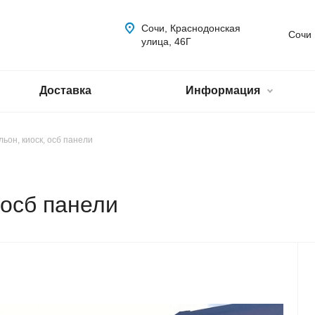
Сочи, Краснодонская
Сочи
улица, 46Г
Доставка
Информация
ьон, киоск, осб панели
 осб панели