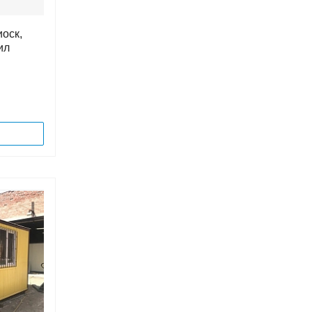
иоск,
ил