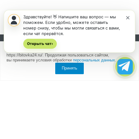
×
Здравствуйте! 👋 Напишите ваш вопрос — мы
поможем. Если удобно, можете оставить
номер снизу, чтобы мы могли связаться с вами,
если чат прервётся.
Открыть чат
Подписывайтесь на новости и акции:
›
Мы
используем cookies
для быстрой и удобной работы сайта
https://bitovka24.ru/. Продолжая пользоваться сайтом,
вы принимаете условия обработки
персональных данных
.
Принять
Компания
О компании
Партнеры
Отзывы
Каталог